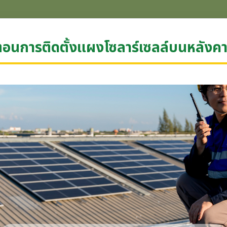
นตอนการติดตั้งแผงโซลาร์เซลล์บนหลังคา